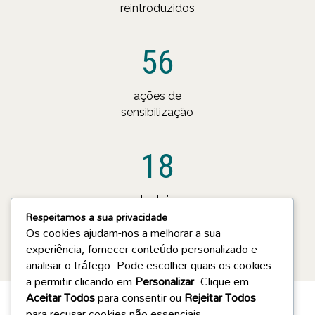
reintroduzidos
56
ações de
sensibilização
18
alcateias
Respeitamos a sua privacidade
monitorizadas
Os cookies ajudam-nos a melhorar a sua
experiência, fornecer conteúdo personalizado e
analisar o tráfego. Pode escolher quais os cookies
a permitir clicando em
Personalizar
. Clique em
Aceitar Todos
para consentir ou
Rejeitar Todos
para recusar cookies não essenciais.