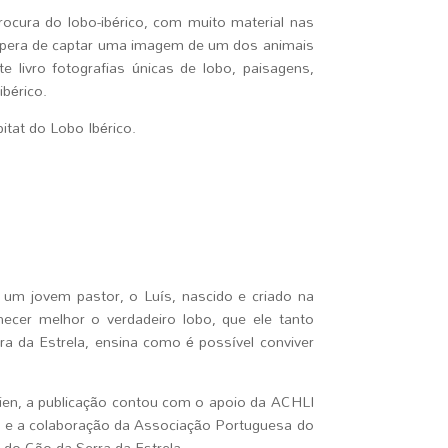
procura do lobo-ibérico, com muito material nas
espera de captar uma imagem de um dos animais
 livro fotografias únicas de lobo, paisagens,
ibérico.
tat do Lobo Ibérico.
de um jovem pastor, o Luís, nascido e criado na
hecer melhor o verdadeiro lobo, que ele tanto
a da Estrela, ensina como é possível conviver
ien, a publicação contou com o apoio da ACHLI
o e a colaboração da Associação Portuguesa do
 do Cão da Serra da Estrela.