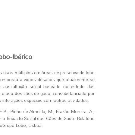
obo-Ibérico
s usos múltiplos em áreas de presença de lobo
 resposta a vários desafios que atualmente se
 auscultação social baseado no estudo das
m o uso dos cães de gado, consubstanciado por
 interações espaciais com outras atividades.
.P., Pinho de Almeida, M., Frazão-Moreira, A.,
liar o Impacto Social dos Cães de Gado. Relatório
a/Grupo Lobo, Lisboa.