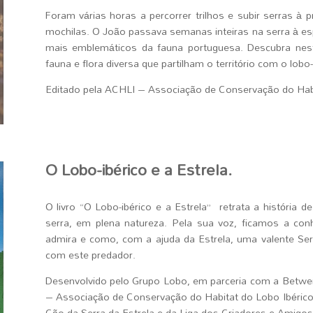
Foram várias horas a percorrer trilhos e subir serras à 
mochilas. O João passava semanas inteiras na serra à 
mais emblemáticos da fauna portuguesa. Descubra neste
fauna e flora diversa que partilham o território com o lobo-
Editado pela ACHLI – Associação de Conservação do Habi
O Lobo-ibérico e a Estrela.
O livro “O Lobo-ibérico e a Estrela” retrata a história 
serra, em plena natureza. Pela sua voz, ficamos a con
admira e como, com a ajuda da Estrela, uma valente Serr
com este predador.
Desenvolvido pelo Grupo Lobo, em parceria com a Betwe
– Associação de Conservação do Habitat do Lobo Ibéric
Cão da Serra da Estrela e da Liga dos Criadores e Amigos