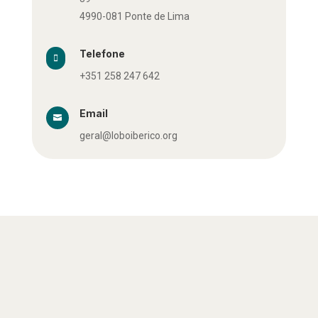
4990-081 Ponte de Lima
Telefone

+351 258 247 642
Email

geral@loboiberico.org