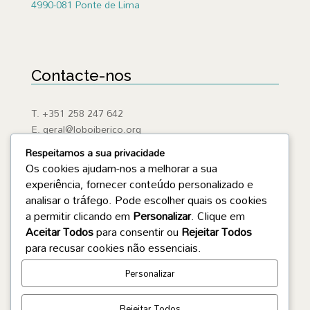
4990-081 Ponte de Lima
Contacte-nos
T. +351 258 247 642
E. geral@loboiberico.org
Respeitamos a sua privacidade
Os cookies ajudam-nos a melhorar a sua
experiência, fornecer conteúdo personalizado e
analisar o tráfego. Pode escolher quais os cookies
Ligações Úteis
a permitir clicando em
Personalizar
. Clique em
Aceitar Todos
para consentir ou
Rejeitar Todos
ICNF
para recusar cookies não essenciais.
Lobo Ibérico
APA
Personalizar
SEPNAGNR
Rejeitar Todos